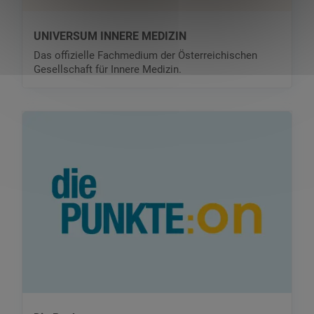
UNIVERSUM INNERE MEDIZIN
Das offizielle Fachmedium der Österreichischen
Gesellschaft für Innere Medizin.